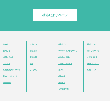
社協だよりページ
HOME
知りたい
参加したい
相談したい
お知らせ
社協とは
ボランティアまちづくり
暮らしについて
お問い合わせ
情報公開
ふれあいサロン
介護について
アクセス
組織
ふれあいサポート
障がいについて
各種書類ダウンロード
リンク集
カフェ
各種パンフレット
社協だよりページ
社協会費
Facebook
共同募金
日本赤十字社