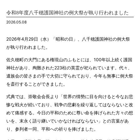
令和8年度八千穂護国神社の例大祭が執り行われました
2026.05.08
2026年4月29日（水）「昭和の日」、八千穂護国神社の例大祭
が執り行われました。
佐久穂町の大門にある権現山のふもとには、100年以上続く護国
神社があり、殉難された223柱の英霊が祀られています。代々、
遺族会の皆さまの手で大切に守られており、今年も無事に例大祭
を斎行することができました。
式典では、崇敬会会長より「世界の情勢に目を向けると今なお悲
惨な戦火が続いており、戦争の悲劇を繰り返してはならないと改
めて痛感する。今日の平和のために尊い命を捧げられた方々の想
いを、末永く語り継いでいかなければならない」との言葉があ
り、参列者一同、平和への祈りを捧げました。