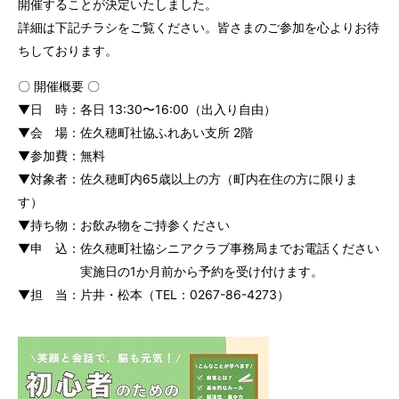
開催することが決定いたしました。
詳細は下記チラシをご覧ください。皆さまのご参加を心よりお待
ちしております。
〇 開催概要 〇
▼日 時：各日 13:30〜16:00（出入り自由）
▼会 場：佐久穂町社協ふれあい支所 2階
▼参加費：無料
▼対象者：佐久穂町内65歳以上の方（町内在住の方に限りま
す）
▼持ち物：お飲み物をご持参ください
▼申 込：佐久穂町社協シニアクラブ事務局までお電話ください
実施日の1か月前から予約を受け付けます。
▼担 当：片井・松本（TEL：0267-86-4273）