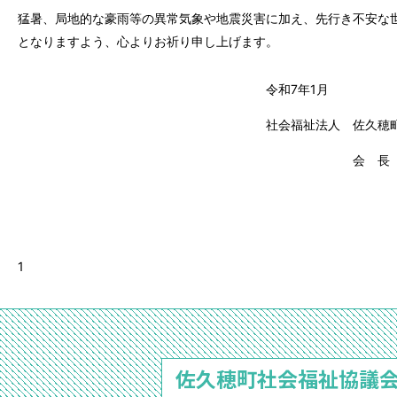
猛暑、局地的な豪雨等の異常気象や地震災害に加え、先行き不安な
となりますよう、心よりお祈り申し上げます。
令和
7
年
1
月
社会福祉法人 佐久穂町社会福
会 長 小 林 
1
佐久穂町社会福祉協議