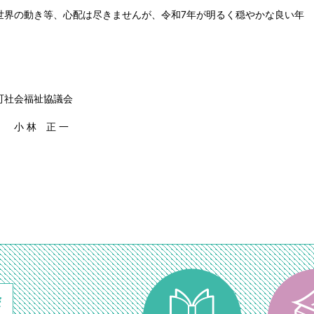
世界の動き等、心配は尽きませんが、令和
7
年が明るく穏やかな良い年
祉協議会
正 一
会