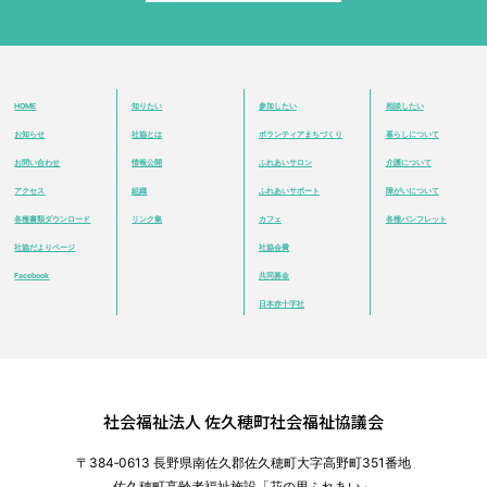
HOME
知りたい
参加したい
相談したい
お知らせ
社協とは
ボランティアまちづくり
暮らしについて
お問い合わせ
情報公開
ふれあいサロン
介護について
アクセス
組織
ふれあいサポート
障がいについて
各種書類ダウンロード
リンク集
カフェ
各種パンフレット
社協だよりページ
社協会費
Facebook
共同募金
日本赤十字社
社会福祉法人 佐久穂町社会福祉協議会
〒384‐0613 長野県南佐久郡佐久穂町大字高野町351番地
佐久穂町高齢者福祉施設「花の里ふれあい」